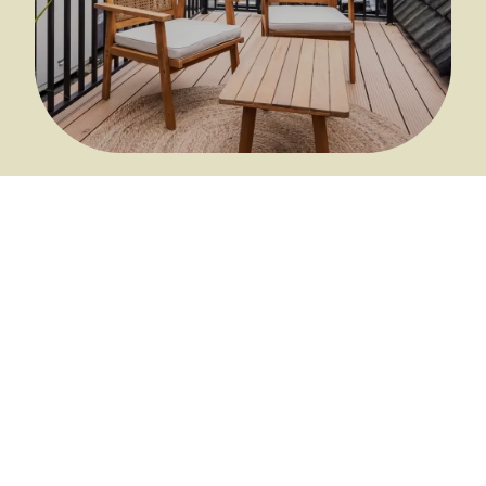
Alle voorzieningen
Fietsenberging
ca. 70 m²
met laadpunt
2 slaapkamers (bed 1.60 X
Gemeenschappelijk
2.00 en 1.00 X 2.00)
dakterras
Volledig uitgeruste keuken
Aparte
badkamer &
Airco
apart toilet